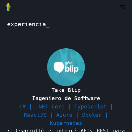
experiencia
_
Take Blip
Ingeniero de Software
C# | .NET Core | Typescript |
ReactJS | Azure | Docker |
Kubernetes
• Desarrollé e integré APIs REST para