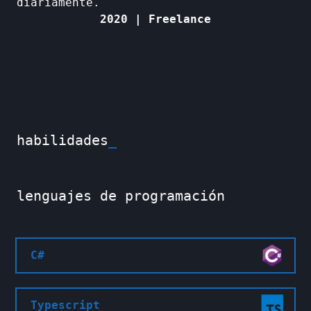
diariamente.
2020 | Freelance
es
habilidades
_
acerca de
artículos
proyectos
lenguajes de programación
C#
Typescript