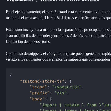
En el ejemplo anterior, el store Zustand está claramente dividido en 
ThemeActions
mantiene el tema actual,
especifica acciones que
Esta estructura ayuda a mantener la separación de preocupaciones en
sean más fáciles de entender y mantener. Además, tener un patrón co
la creación de nuevos stores.
Con el uso de snippets, el código boilerplate puede generarse ráp
vistazo a los siguientes dos ejemplos de snippets que corresponden 
{
"zustand-store-ts"
:
{
"scope"
:
"typescript"
,
"prefix"
:
"zts"
,
"body"
:
[
"import { create } from \"zu
"import { immer } from \"zus