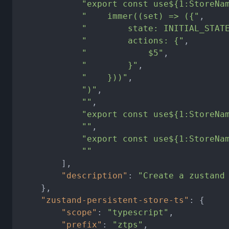
"export const use${1:StoreNa
"    immer((set) => ({"
,
"        state: INITIAL_STAT
"        actions: {"
,
"            $5"
,
"        }"
,
"    }))"
,
")"
,
""
,
"export const use${1:StoreNa
""
,
"export const use${1:StoreNa
""
]
,
"description"
:
"Create a zustand
}
,
"zustand-persistent-store-ts"
:
{
"scope"
:
"typescript"
,
"prefix"
:
"ztps"
,