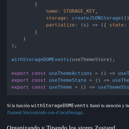
        {

name
: 
STORAGE_KEY
,

storage
: 
createJSONStorage
(
(
partialize
: 
(
s
) =>
 ({ 
state
:
        }

    )

);

withStorageDOMEvents
(useThemeStore);

export
const
useThemeActions
 = (
) => 
use
export
const
useThemeState
 = (
) => 
useTh
export
const
useTheme
 = (
) => 
useThemeSt
withStorageDOMEvents
Si la función
llamó tu atención y ti
Zustand Sincronizado con el localStorage
.
Organizando y Tipando los stores Zustand