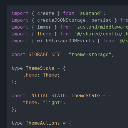
import
 { create } 
from
"zustand"
import
 { createJSONStorage, persist } 
fr
import
 { immer } 
from
"zustand/middlewar
import
 { 
Theme
 } 
from
"@/shared/config/t
import
 { withStorageDOMEvents } 
from
"@/
const
STORAGE_KEY
 = 
"theme-storage"
;

type 
ThemeState
 = {

theme
: 
Theme
;

};

const
INITIAL_STATE
: 
ThemeState
 = {

theme
: 
"light"
,

};

type 
ThemeActions
 = {
