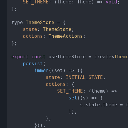
SET_THEME
: 
(
theme: Theme
) =>
void
;

};

type 
ThemeStore
 = {

state
: 
ThemeState
;

actions
: 
ThemeActions
;

};

export
const
 useThemeStore = create<
Them
persist
(

immer
(
(
set
) =>
 ({

state
: 
INITIAL_STATE
,

actions
: {

SET_THEME
: 
(
theme
) =>
set
(
(
s
) =>
 {

                        s.
state
.
theme
 = t
                    }),

            },

        })),
