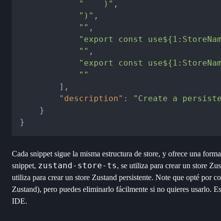
"    )"
,
")"
,
""
,
"export const use${1:StoreNa
""
,
"export const use${1:StoreNa
""
]
,
"description"
:
"Create a persist
}
}
Cada snippet sigue la misma estructura de store, y ofrece una form
zustand-store-ts
snippet,
, se utiliza para crear un store Z
utiliza para crear un store Zustand persistente. Note que opté por 
Zustand), pero puedes eliminarlo fácilmente si no quieres usarlo. 
IDE.