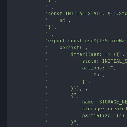
""
,
"const INITIAL_STATE: ${1:St
"    $4"
,
"}"
,
""
,
"export const use${1:StoreNa
"    persist("
,
"        immer((set) => ({"
,
"            state: INITIAL_
"            actions: {"
,
"                $5"
,
"            }"
,
"        })),"
,
"        {"
,
"            name: STORAGE_K
"            storage: create
"            partialize: (s)
"        }"
,