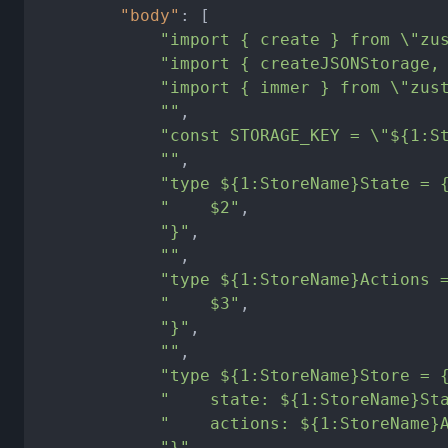
"body"
:
[
"import { create } from \"zu
"import { createJSONStorage,
"import { immer } from \"zus
""
,
"const STORAGE_KEY = \"${1:S
""
,
"type ${1:StoreName}State = 
"    $2"
,
"}"
,
""
,
"type ${1:StoreName}Actions 
"    $3"
,
"}"
,
""
,
"type ${1:StoreName}Store = 
"    state: ${1:StoreName}St
"    actions: ${1:StoreName}
"}"
,