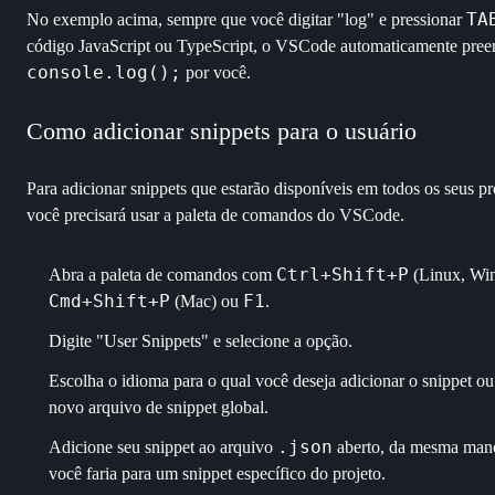
TA
No exemplo acima, sempre que você digitar "log" e pressionar
código JavaScript ou TypeScript, o VSCode automaticamente pree
console.log();
por você.
Como adicionar snippets para o usuário
Para adicionar snippets que estarão disponíveis em todos os seus pr
você precisará usar a paleta de comandos do VSCode.
Ctrl+Shift+P
Abra a paleta de comandos com
(Linux, Wi
Cmd+Shift+P
F1
(Mac) ou
.
Digite "User Snippets" e selecione a opção.
pt
sobre
Escolha o idioma para o qual você deseja adicionar o snippet ou
novo arquivo de snippet global.
artigos
.json
Adicione seu snippet ao arquivo
aberto, da mesma mane
projetos
você faria para um snippet específico do projeto.