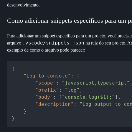
desenvolvimento.
Como adicionar snippets específicos para um p
Para adicionar um snippet específico para um projeto, você precisar
.vscode/snippets.json
arquivo
na raiz do seu projeto. A
exemplo de como o arquivo pode parecer:
{
"Log to console"
:
{
"scope"
:
"javascript,typescript"
"prefix"
:
"log"
,
"body"
:
[
"console.log($1);"
]
,
"description"
:
"Log output to co
}
}