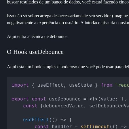
buscar resultados de um banco de dados, você estará fazendo cinco
Isso não só sobrecarrega desnecessariamente seu servidor (imagine
negativamente a experiência do usuário. A interface piscaria con
Aqui entra a técnica de debounce.
O Hook useDebounce
Aqui está um hook simples e poderoso que você pode usar para de
import
 { useEffect, useState } 
from
"rea
export
const
 useDebounce = <T>
(
value: T,
const
 [debouncedValue, setDebouncedV
useEffect
(
() =>
 {

const
 handler = 
setTimeout
(
() =>
 