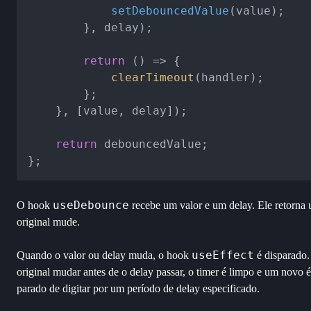
setDebouncedValue
(value);

		}, delay);

return
() =>
 {

clearTimeout
(handler);

		};

	}, [value, delay]);

return
 debouncedValue;

useDebounce
O hook
recebe um valor e um delay. Ele retorna 
original mude.
useEffect
Quando o valor ou delay muda, o hook
é disparado.
original mudar antes de o delay passar, o timer é limpo e um novo 
parado de digitar por um período de delay especificado.