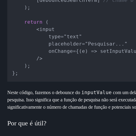
		[debouncedSearchTerm] 
// Chame o
	);

return
 (

		<input

			type="text"

			placeholder="Pesquisar..."

			onChange={(e) => setInputValue(e.target.value)}

		/>

	);

inputValue
Neste código, fazemos o debounce do
com um dela
pesquisa. Isso significa que a função de pesquisa não será executa
significativamente o número de chamadas de função e potenciais sol
Por que é útil?