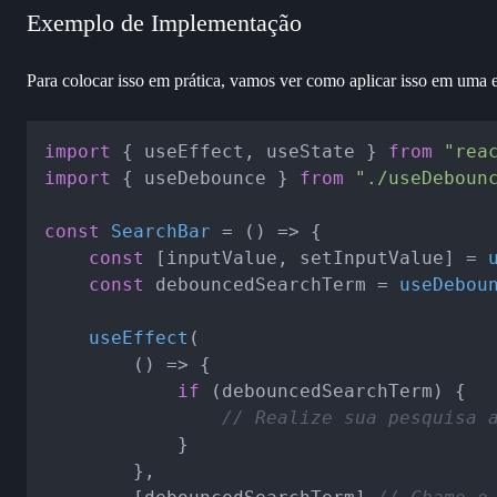
Exemplo de Implementação
Para colocar isso em prática, vamos ver como aplicar isso em uma e
import
 { useEffect, useState } 
from
"rea
import
 { useDebounce } 
from
"./useDeboun
const
SearchBar
 = (
) => {

const
 [inputValue, setInputValue] = 
const
 debouncedSearchTerm = 
useDebou
useEffect
(

() =>
 {

if
 (debouncedSearchTerm) {

// Realize sua pesquisa 
			}

		},
